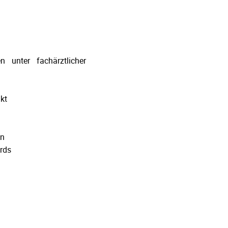
 unter fachärztlicher
n
nkt
en
ards