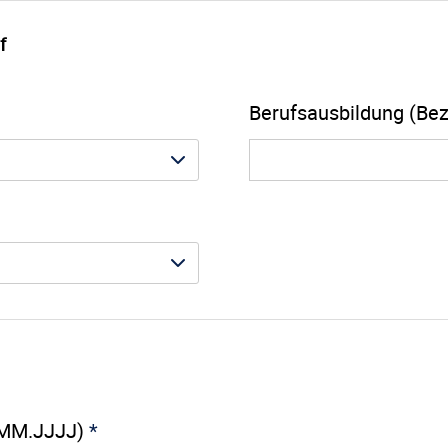
f
Berufsausbildung (Be
T.MM.JJJJ)
*