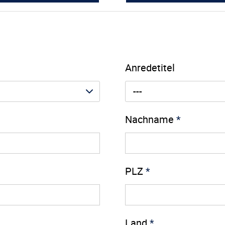
Anredetitel
---
Nachname
*
PLZ
*
Land
*