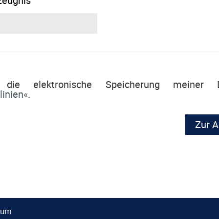
zeugnis
e die elektronische Speicherung meine
linien
.
Zur A
sum